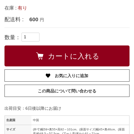
在庫 :
有り
配送料 :
600
円
数量：
お気に入りに追加
この商品について問い合わせる
出荷目安：6日後以降にお届け
生産国
中国
サイズ
(外寸)幅59×奥55×高92～101cm、(座面サイズ)幅45×奥46cm、(座面
高)約48.5～57.5cm、(アーム高)床から61～71cm