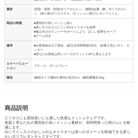
素材
(背部・座部・肘部)ポリプロピレン、(脚部)金属・鋼、ポリプロピレ
ン、(張り材)ポリエステル、(クッション材)ウレタンフォーム
商品の特徴
■通気性の良いメッシュ張り
■床にキズが入りにくいPUキャスターを採用
■備え付けのランバーサポートにより、正しい姿勢をキープ
■アーム付き
備考
■お客様組み立て商品、(組立目安時間)約30分、(必要工具)ハサミ、カ
ッター
■背もたれ形状は同シリーズのウィンドUPと異なります
カラーバリエー
ブラック、ダークグレー
ション
梱包
(梱包サイズ)幅60×奥58×高25cm、(梱包重量)8.8kg
商品説明
ビジネスにも普段使いにも適した快適なメッシュチェアです。
座面と背もたれの通気性の良いメッシュ素材が、長時間座った時のムレを軽
減します。
白いライン入りのおしゃれなキャスターは床へのダメージを軽減できる柔ら
かいポリウレタンキャスターです。