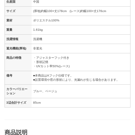
生産国
中国
サイズ
(厚地)約幅100×丈178cm (レース)約幅100×丈176cm
素材
ポリエステル100%
重量
1.61kg
洗濯情報
洗濯機
遮光機能(厚地)
非遮光
商品の特徴
・アジャスターフック付き
・形状記憶
・UVカット率50%(レース)
備考
■本商品はAフック仕様です。
■設置環境や窓の形状により、光漏れが生じる場合があります。
カラーバリエー
ブルー、ベージュ
ション
3辺合計サイズ
85cm
商品説明