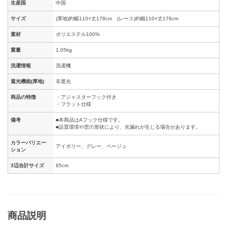
生産国
中国
サイズ
(厚地)約幅110×丈178cm (レース)約幅110×丈176cm
素材
ポリエステル100%
重量
1.05kg
洗濯情報
洗濯機
遮光機能(厚地)
非遮光
商品の特徴
・アジャスターフック付き
・フラット仕様
備考
■本商品はAフック仕様です。
■設置環境や窓の形状により、光漏れが生じる場合があります。
カラーバリエー
アイボリー、グレー、ベージュ
ション
3辺合計サイズ
85cm
商品説明