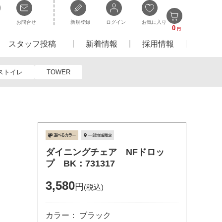
お問合せ
新規登録
ログイン
お気に入り
0
円
スタッフ投稿
新着情報
採用情報
ストイレ
TOWER
ダイニングチェア NFドロッ
プ BK：731317
3,580
円
(税込)
カラー： ブラック