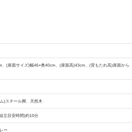
3cm、(座面サイズ)幅46×奥40cm、(座面高)43cm、(背もたれ高)座面から
ーム)スチール脚、天然木
組立目安時間)約10分
レー