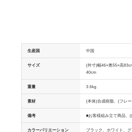
生産国
中国
サイズ
(外寸)幅46×奥55×高8
40cm
重量
3.6kg
素材
(本体)合成樹脂、(フレ
備考
■お客様組み立て商品、(
カラーバリエーション
ブラック、ホワイト、グ