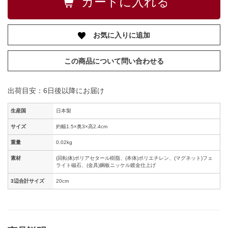
お気に入りに追加
この商品について問い合わせる
出荷目安：6日後以降にお届け
生産国
日本製
サイズ
約幅1.5×奥3×高2.4cm
重量
0.02kg
素材
(回転体)ポリアセタール樹脂、(本体)ポリエチレン、(マグネット)フェ
ライト磁石、(金具)鋼板ニッケル鍍金仕上げ
3辺合計サイズ
20cm