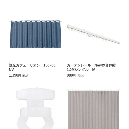
遮光カフェ リオン 150×60
カーテンレール New静音伸縮
NV
1.0Mシングル IV
1,390
980
円
(税込)
円
(税込)