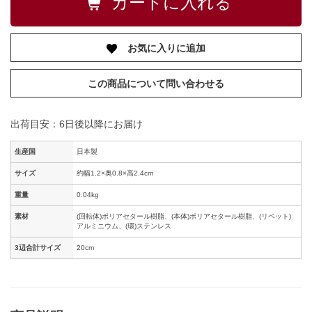
お気に入りに追加
この商品について問い合わせる
出荷目安：6日後以降にお届け
生産国
日本製
サイズ
約幅1.2×奥0.8×高2.4cm
重量
0.04kg
素材
(回転体)ポリアセタール樹脂、(本体)ポリアセタール樹脂、(リベット)
アルミニウム、(環)ステンレス
3辺合計サイズ
20cm