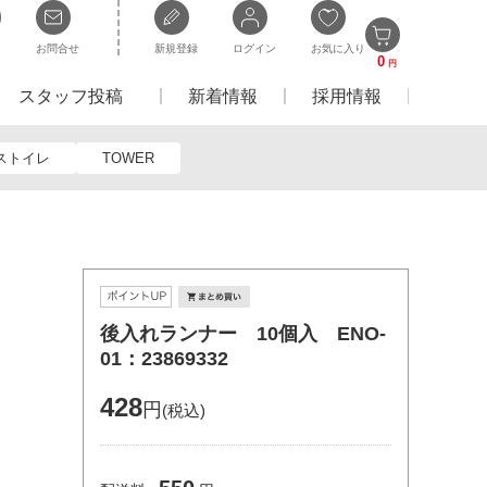
お問合せ
新規登録
ログイン
お気に入り
0
円
スタッフ投稿
新着情報
採用情報
ストイレ
TOWER
後入れランナー 10個入 ENO-
01：23869332
428
円
(税込)