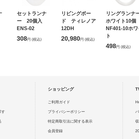
ナ
セットランナ
リビングボー
リングランナ
入
ー 20個入
ド ティレノア
ホワイト10
ENS-02
12DH
NF401-10ホ
ト
308
20,980
円
(税込)
円
(税込)
498
円
(税込)
ショッピング
T
ご利用ガイド
H
探す
プライバシーポリシー
バ
品
特定商取引法に関する表示
収
会員登録
2