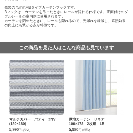
鉄製の75mm用Bタイプカーテンフックです。
Bフックは、カーテンを吊ったときにレールが隠れる仕様です。正面付けのダ
ブルレールの室内側に使用されます。
カーテンを閉めたときに、レールも隠れるので、光漏れを軽減し、遮熱効果
の向上にも繋がる点が特徴です。
この商品を見た人はこんな商品も見ています
マルチカバー バティ #NV
厚地カーテン リネア
(180×180)
100×178 2枚組 LB
5,990
5,980
円
(税込)
円
(税込)