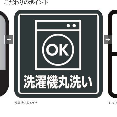
こだわりのポイント
Previ
Next
ous
洗濯機丸洗いOK
すべ