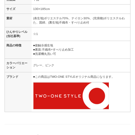
サイズ
130×185cm
素材
(表生地)ポリエステル70%、ナイロン30%、(充填物)ポリエステルわ
た、固綿、(裏生地)不織布・すべり止め付
ひんやりレベル
☆1
(当社基準)
商品の特徴
■接触冷感生地
■裏面:不織布+すべり止め加工
■洗濯機丸洗い可
カラーバリエー
グレー、ピンク
ション
ブランド
■この商品はTWO-ONE STYLEオリジナル商品になります。