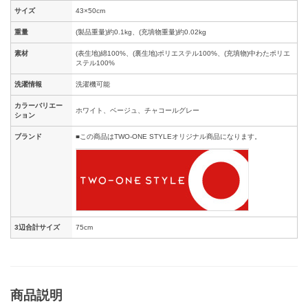
サイズ
43×50cm
重量
(製品重量)約0.1kg、(充填物重量)約0.02kg
素材
(表生地)綿100%、(裏生地)ポリエステル100%、(充填物)中わたポリエ
ステル100%
洗濯情報
洗濯機可能
カラーバリエー
ホワイト、ベージュ、チャコールグレー
ション
ブランド
■この商品はTWO-ONE STYLEオリジナル商品になります。
3辺合計サイズ
75cm
商品説明