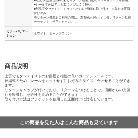
■遮光や遮熱に効果のあるリターン縫製対応のメッキキャップを採用。
■レール本体はアルミ製でさびにくく軽い。
■部品完全セットで、ドライバー1本で簡単に取り付け ※取付は正面
付けのみ
※リターン機能をご利用の際は、左右幅約10cmずつ長いリターン仕様
カーテンをご使用ください。
カラーバリエー
ホワイト、ダークブラウン
ション
商品説明
上質でモダンテイストのお部屋と相性の良いカーテンレールです。
伸縮式のため、レールをカットせずにお好みのサイズに合わせることができ
ます。
リターンキャップが付いており、リターンをつけることで、側面からの光漏
れを軽減し、意匠性を高めることができます
取り付け方法はブラケットを使用した正面付けに対応しています。
この商品を見た人はこんな商品も見ています