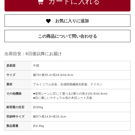
お気に入りに追加
この商品について問い合わせる
出荷目安：6日後以降にお届け
原産国
中国
サイズ
幅76×奥55.4×高34.9/44.8cm
素材
アルミニウム合金、合成樹脂繊維化粧板、ナイロン
その他機能
■使用シーンに応じて選べる2通りの高さ(34.9/44.8cm)
■目に優しいナチュラル色の木目シート天板
耐荷重の目安
約30kg
収納時サイズ
幅57×奥14.8×高16.3cm
製品重量
約2.8kg