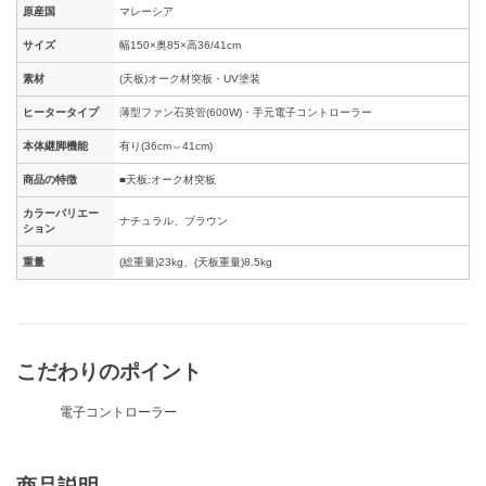
原産国
マレーシア
サイズ
幅150×奥85×高36/41cm
素材
(天板)オーク材突板・UV塗装
ヒータータイプ
薄型ファン石英管(600W)・手元電子コントローラー
本体継脚機能
有り(36cm⇔41cm)
商品の特徴
■天板:オーク材突板
カラーバリエー
ナチュラル、ブラウン
ション
重量
(総重量)23kg、(天板重量)8.5kg
こだわりのポイント
電子コントローラー