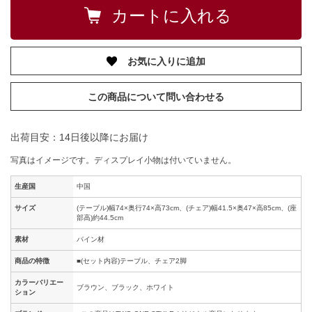
お気に入りに追加
この商品について問い合わせる
出荷目安：14日後以降にお届け
写真はイメージです。ディスプレイ小物は付いていません。
生産国
中国
サイズ
(テーブル)幅74×奥行74×高73cm、(チェア)幅41.5×奥47×高85cm、(座
部高)約44.5cm
素材
パイン材
商品の特徴
■(セット内容)テーブル、チェア2脚
カラーバリエー
ブラウン、ブラック、ホワイト
ション