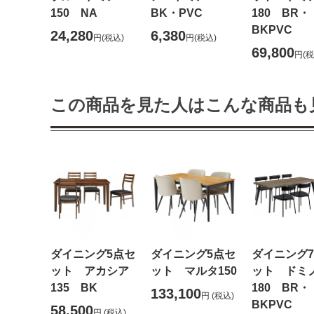
150 NA
BK・PVC
180 BR・
BKPVC
24,280
6,380
円
(税込)
円
(税込)
69,800
円
(税
この商品を見た人はこんな商品も
ダイニング5点セ
ダイニング5点セ
ダイニング
ット アカシア
ット マルタ150
ット ドミ
135 BK
180 BR・
133,100
円
(税込)
BKPVC
58,500
円
(税込)