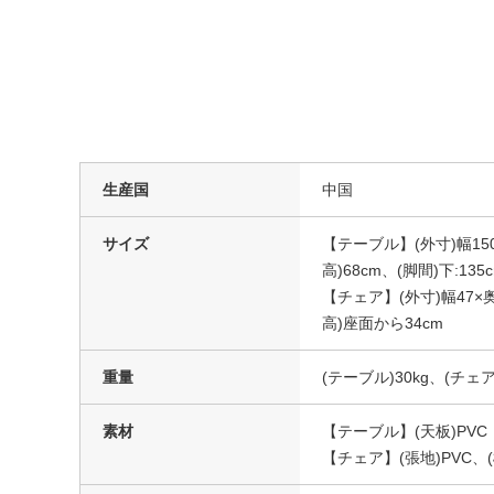
生産国
中国
サイズ
【テーブル】(外寸)幅150
高)68cm、(脚間)下:135
【チェア】(外寸)幅47×奥
高)座面から34cm
重量
(テーブル)30kg、(チェア)
素材
【テーブル】(天板)PV
【チェア】(張地)PVC、