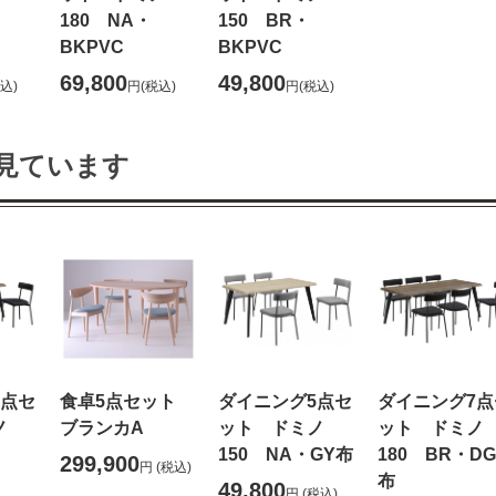
180 NA・
150 BR・
BKPVC
BKPVC
69,800
49,800
込)
円
(税込)
円
(税込)
見ています
7点セ
食卓5点セット
ダイニング5点セ
ダイニング7点
ノ
ブランカA
ット ドミノ
ット ドミノ
150 NA・GY布
180 BR・DG
299,900
円
(税込)
布
49,800
円
(税込)