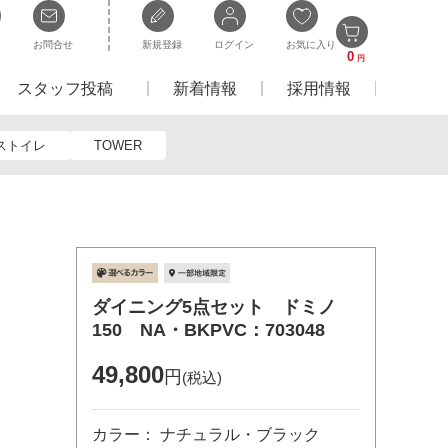
お問合せ
新規登録
ログイン
お気に入り
0
円
スタッフ投稿
新着情報
採用情報
ストイレ
TOWER
ダイニング5点セット ドミノ
150 NA・BKPVC：703048
49,800
円
(税込)
カラー： ナチュラル・ブラック