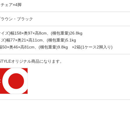
、チェア×4脚
ブラウン・ブラック
)幅158×奥97×高8cm、(梱包重量)26.8kg
幅77×奥21×高11cm、(梱包重量)5.1kg
0×奥46×高81cm、(梱包重量)9.8kg ×2箱(1ケース2脚入り)
 STYLEオリジナル商品になります。