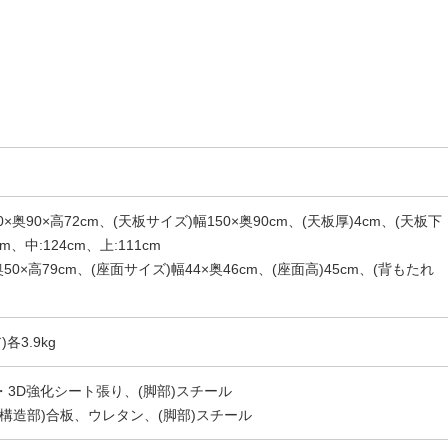
×奥90×高72cm、(天板サイズ)幅150×奥90cm、(天板厚)4cm、(天板下
cm、中:124cm、上:111cm
50×高79cm、(座面サイズ)幅44×奥46cm、(座面高)45cm、(背もたれ
各3.9kg
C・3D強化シート張り、(脚部)スチール
(構造部)合板、ウレタン、(脚部)スチール