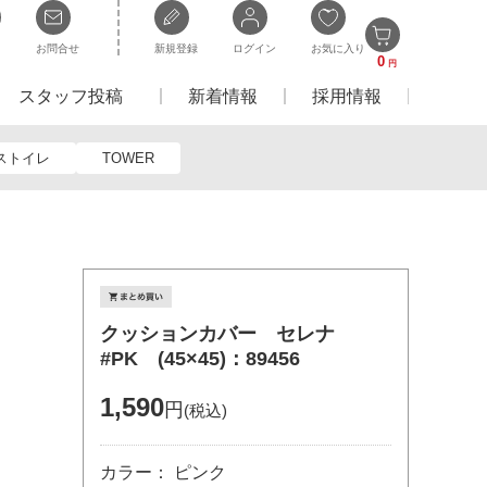
お問合せ
新規登録
ログイン
お気に入り
0
円
スタッフ投稿
新着情報
採用情報
ストイレ
TOWER
クッションカバー セレナ
#PK (45×45)：89456
1,590
円
(税込)
カラー： ピンク