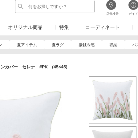
店舗検索
ガイド
オリジナル商品
特集
コーディネート
ン
夏アイテム
夏ラグ
接触冷感
収納
バ
ンカバー セレナ #PK (45×45)