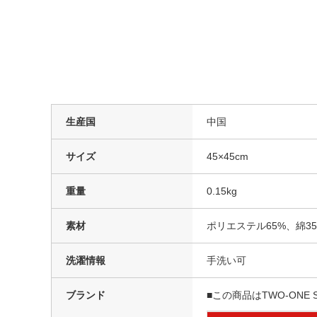
生産国
中国
サイズ
45×45cm
重量
0.15kg
素材
ポリエステル65%、綿35
洗濯情報
手洗い可
ブランド
■この商品はTWO-ONE