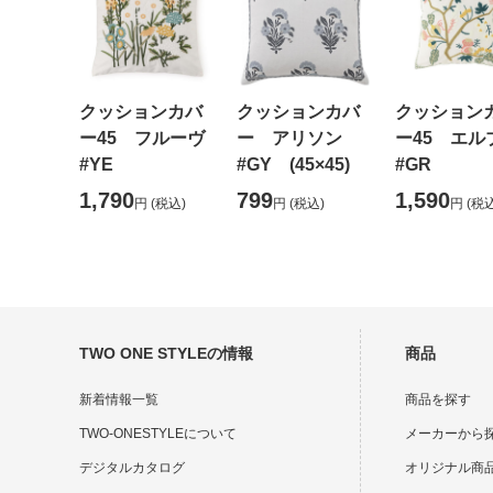
クッションカバ
クッションカバ
クッション
ー45 フルーヴ
ー アリソン
ー45 エル
#YE
#GY (45×45)
#GR
1,790
799
1,590
円
(税込)
円
(税込)
円
(税込
TWO ONE STYLEの情報
商品
新着情報一覧
商品を探す
TWO-ONESTYLEについて
メーカーから
デジタルカタログ
オリジナル商