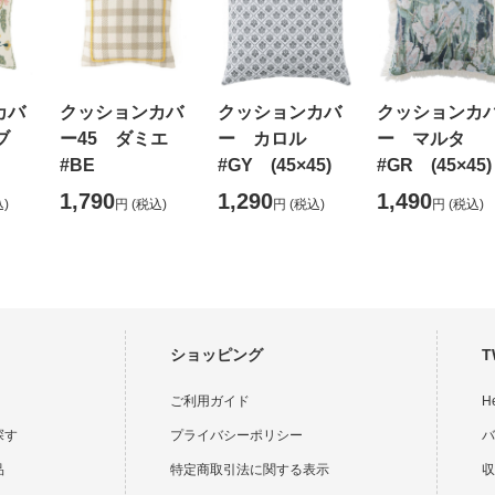
カバ
クッションカバ
クッションカバ
クッションカ
ブ
ー45 ダミエ
ー カロル
ー マルタ
#BE
#GY (45×45)
#GR (45×45)
1,790
1,290
1,490
)
円
(税込)
円
(税込)
円
(税込)
ショッピング
T
ご利用ガイド
H
探す
プライバシーポリシー
バ
品
特定商取引法に関する表示
収