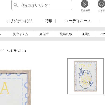
店舗検索
ガイド
オリジナル商品
特集
コーディネート
ン
夏アイテム
夏ラグ
接触冷感
収納
バ
ード シトラス B