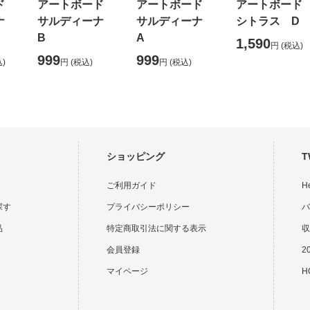
ード
アートボード
アートボード
アートボー
ーナ
サルディーナ
サルディーナ
シトラス D
B
A
1,590
円
(税込)
999
999
)
円
(税込)
円
(税込)
ショッピング
T
ご利用ガイド
H
探す
プライバシーポリシー
バ
品
特定商取引法に関する表示
収
会員登録
2
マイページ
HO