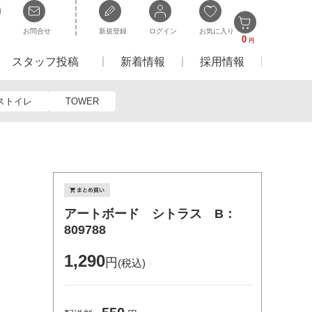
お問合せ
新規登録
ログイン
お気に入り
0
円
スタッフ投稿
新着情報
採用情報
ストイレ
TOWER
アートボード シトラス B：
809788
1,290
円
(税込)