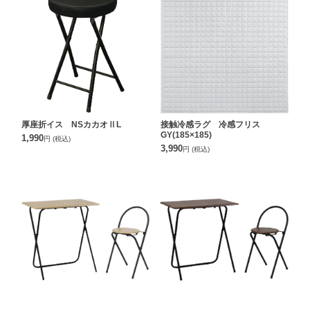
厚座折イス NSカカオⅡL
接触冷感ラグ 冷感フリス
GY(185×185)
1,990
円
(税込)
3,990
円
(税込)