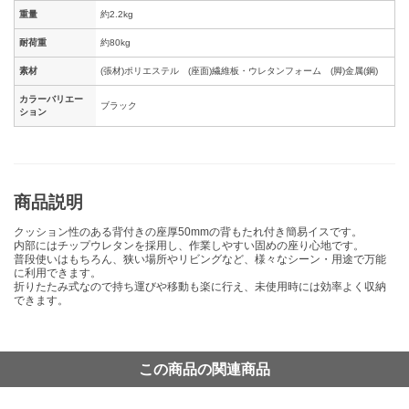
重量
約2.2kg
耐荷重
約80kg
素材
(張材)ポリエステル (座面)繊維板・ウレタンフォーム (脚)金属(鋼)
カラーバリエー
ブラック
ション
商品説明
クッション性のある背付きの座厚50mmの背もたれ付き簡易イスです。
内部にはチップウレタンを採用し、作業しやすい固めの座り心地です。
普段使いはもちろん、狭い場所やリビングなど、様々なシーン・用途で万能
に利用できます。
折りたたみ式なので持ち運びや移動も楽に行え、未使用時には効率よく収納
できます。
この商品の関連商品