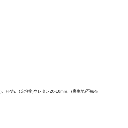
mm)、PP糸、(充填物)ウレタン20-18mm、(裏生地)不織布