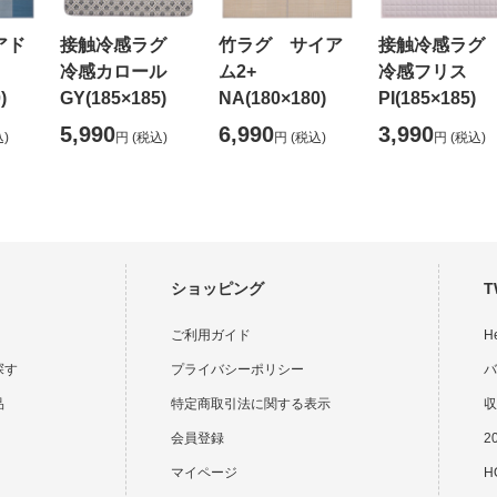
アド
接触冷感ラグ
竹ラグ サイア
接触冷感ラ
冷感カロール
ム2+
冷感フリス
)
GY(185×185)
NA(180×180)
PI(185×185)
5,990
6,990
3,990
)
円
(税込)
円
(税込)
円
(税込)
ショッピング
T
ご利用ガイド
H
探す
プライバシーポリシー
バ
品
特定商取引法に関する表示
収
会員登録
2
マイページ
HO