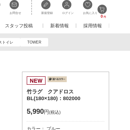
お問合せ
新規登録
ログイン
お気に入り
0
円
スタッフ投稿
新着情報
採用情報
ストイレ
TOWER
竹ラグ クアドロス
BL(180×180)：802000
5,990
円
(税込)
カラー： ブルー