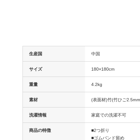
生産国
中国
サイズ
180×180cm
重量
4.2kg
素材
(表面材)竹(竹ひご2.5
洗濯情報
家庭での洗濯不可
商品の特徴
■2つ折り
■ゴムバンド留め