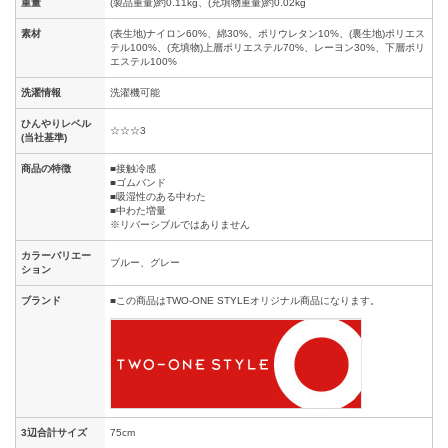
重量
(製品重量)約0.11kg、(充填物重量)約0.02kg
素材
(表生地)ナイロン60%、綿30%、ポリウレタン10%、(裏生地)ポリエス
テル100%、(充填物)上層ポリエステル70%、レーヨン30%、下層ポリ
エステル100%
洗濯情報
洗濯機可能
ひんやりレベル
☆☆☆3
(当社基準)
商品の特徴
■接触冷感
■ゴムバンド
■吸湿性のある中わた
■中わた増量
※リバーシブルではありません
カラーバリエー
ブルー、グレー
ション
ブランド
■この商品はTWO-ONE STYLEオリジナル商品になります。
3辺合計サイズ
75cm