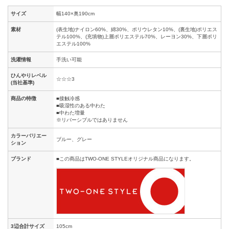
サイズ
幅140×奥190cm
素材
(表生地)ナイロン60%、綿30%、ポリウレタン10%、(裏生地)ポリエス
テル100%、(充填物)上層ポリエステル70%、レーヨン30%、下層ポリ
エステル100%
洗濯情報
手洗い可能
ひんやりレベル
☆☆☆3
(当社基準)
商品の特徴
■接触冷感
■吸湿性のある中わた
■中わた増量
※リバーシブルではありません
カラーバリエー
ブルー、グレー
ション
ブランド
■この商品はTWO-ONE STYLEオリジナル商品になります。
3辺合計サイズ
105cm