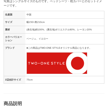
写真はシングルサイズのものです。ベッドシーツ・枕カバーとのセットイメ
ージです。
生産国
中国
サイズ
幅150×奥210cm
素材
(表生地)綿100%、(裏生地)ポリエステル80%、レーヨン20%
カラーバリエー
ベージュ、イエロー
ション
ブランド
■この商品はTWO-ONE STYLEオリジナル商品になります。
3辺合計サイズ
75cm
商品説明