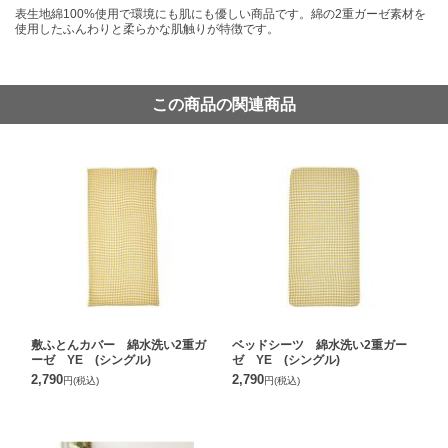
表生地綿100%使用で環境にも肌にも優しい商品です。綿の2重ガーゼ素材を
使用したふんわりと柔らかな肌触りが特徴です。
この商品の関連商品
敷ふとんカバー 綿水洗い2重ガ
ベッドシーツ 綿水洗い2重ガー
ーゼ YE (シングル)
ゼ YE (シングル)
2,790
2,790
円
(税込)
円
(税込)