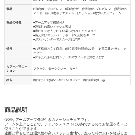
素材
(背部)ポリプロピレン、(座部)合板、(肘部)ポリプロピレン、(脚部)ポリ
アミド、(張り材)ポリエステル、(クッション材)ウレタンフォーム
商品の特徴
■アームアップ機能付き
■通気性の高いメッシュ素材
■床にキズが入りにくい柔らかいPUキャスター
■備え付けのランパーサポートで姿勢をキープ
■ガスシリンダーでスムーズに昇降
備考
■お客様組み立て商品、(組立目安時間)約30分、(必要工具)ハサミ、カ
ッター
■背もたれ形状は同シリーズのウィンドと異なります
カラーバリエー
ブラック、ダークグレー、カーキ
ション
梱包
(梱包サイズ)幅55×奥51.5×高25cm、(梱包重量)9.3kg
商品説明
便利なアームアップ機能付きのメッシュチェアです。
アームを上げることで、チェアをデスク下に収納できるのでお部屋を広々と
使うことができます。
座面と背もたれは通気性の高いメッシュ生地で、座った時のムレを軽減しま