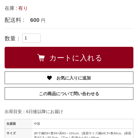
在庫 :
有り
配送料 :
600
円
数量：
お気に入りに追加
この商品について問い合わせる
出荷目安：6日後以降にお届け
生産国
中国
サイズ
(外寸)幅56×奥56×高93～101cm、(座面サイズ)幅46.5×奥46cm、(座面
高)42.5～50.5cm、(アーム高)床から61～68cm