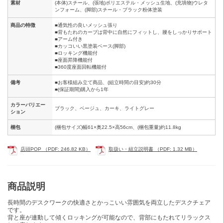
素材
(本体)スチール、(張地)ポリエステル・メッシュ生地、(充填物)ウレタ
ンフォーム、(脚部)スチール・ブラック粉体塗装
商品の特徴
■通気性の良いメッシュ張り
■背もたれのカーブは背中に自然にフィットし、腰をしっかりサポート
■アーム付き
■カッコいい黒塗装ベース(脚部)
■ロッキング機能付
■座面昇降機能付
■360度座面回転機能付
備考
■お客様組み立て商品、(組立時間の目安)約30分
■(保証期間)購入から1年
カラーバリエー
ブラック、ベージュ、カーキ、ライトグレー
ション
梱包
(梱包サイズ)幅61×奥22.5×高56cm、(梱包重量)約11.8kg
店頭POP （PDF: 246.82 KB）
取扱い・組立説明書 （PDF: 1.32 MB）
商品説明
長時間のデスクワークの快適さとかっこいい雰囲気を両立したデスクチェア
です。
背と座が連動して傾くロッキングが可能なので、背部にもたれてリラックス