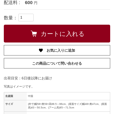
配送料 :
600
円
数量：
お気に入りに追加
この商品について問い合わせる
出荷目安：6日後以降にお届け
写真はイメージです。
生産国
中国
サイズ
(外寸)幅58×奥59×高88.5～96cm、(座面サイズ)幅48×奥47cm、(座面
高)43～50.5cm、(アーム高)65～71.5cm