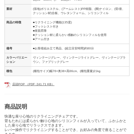
素材
(張地)ポリエステル、(アームレスト)PP樹脂、(脚)ナイロン、(背/座、
クッション材)合板、ウレタンフォーム、シリコンフィル
商品の特徴
■リクライニング機能(135度)
■フットレスト付き
■座面昇降
■クッション材に柔らかい感触のシリコンフィルを使用
■アーム付き
備考
■お客様組み立て商品、(組立目安時間)約60分
カラーバリエー
ヴィンテージグレー、ヴィンテージライトグレー、ヴィンテージブラ
ション
ウン。ファブリックグレー
梱包
(梱包サイズ)幅76×奥38×高66cm、(梱包重量)21kg
店頭POP （PDF: 241.71 KB）
商品説明
快適な座り心地のリクライニングチェアです。
背もたれには柔らかい触り心地のシリコンフィルが入っていて、ふかふかと
した座り心地でリラックスできます。
レバー操作でリクライニングすることができ、お好みの角度で座ることがで