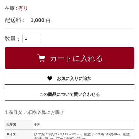
在庫 :
有り
配送料 :
1,000
円
数量：
お気に入りに追加
この商品について問い合わせる
出荷目安：6日後以降にお届け
生産国
中国
サイズ
(外寸)幅71×奥71×高111～121cm、(座面サイズ)幅54×奥48㎝、(座面
高)48～58cm、(アーム高)67～77cm