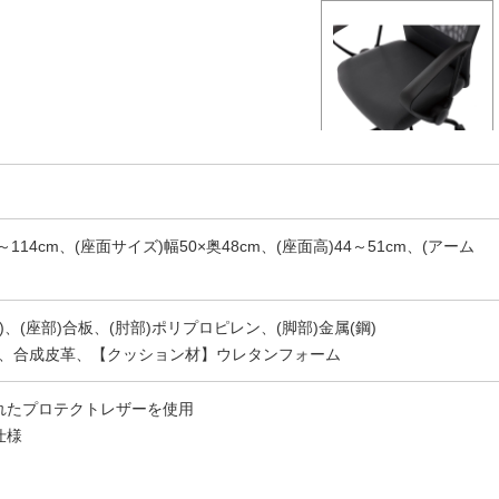
7～114cm、(座面サイズ)幅50×奥48cm、(座面高)44～51cm、(アーム
)、(座部)合板、(肘部)ポリプロピレン、(脚部)金属(鋼)
、合成皮革、【クッション材】ウレタンフォーム
れたプロテクトレザーを使用
仕様