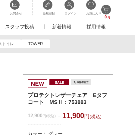
お問合せ
新規登録
ログイン
お気に入り
0
円
スタッフ投稿
新着情報
採用情報
ストイレ
TOWER
プロテクトレザーチェア Eタフ
コート MSⅡ：753883
11,900
12,900
円
円
(税込)
(税込)
カラー： グレー