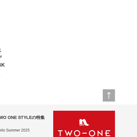
ス
デ
BK
)
WO ONE STYLEの特集
ello Summer 2025