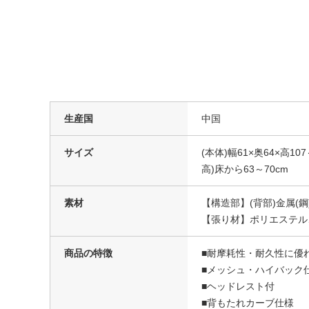
生産国
中国
サイズ
(本体)幅61×奥64×高10
高)床から63～70cm
素材
【構造部】(背部)金属(鋼
【張り材】ポリエステル
商品の特徴
■耐摩耗性・耐久性に優
■メッシュ・ハイバック
■ヘッドレスト付
■背もたれカーブ仕様