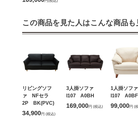
円
(税込)
この商品を見た人はこんな商品も
リビングソフ
3人掛ソファ
1人掛ソフ
ァ NFセラ
I107 A0BH
I107 A0BF
2P BK(PVC)
169,000
99,000
円
(税込)
円
(
34,900
円
(税込)