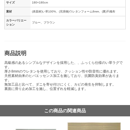
サイズ
180×180cm
素材
(表面材)い草100%、(充填物)ウレタンフォーム8mm、(裏)不織布
カラーバリエー
ブルー、ブラウン
ション
商品説明
高級感のあるシンプルなデザインを採用した、、ふっくら仕様のい草ラグで
す。
厚さ8mmのウレタンを使用しており、クッション性や防音性に優れます。
天然素材由来のヒバエッセンス加工を施しており、抗菌防臭効果がありま
す。
無加工品と比べて、ダニを寄せ付けにくく、カビの発生を抑制します。
裏面に滑り止め加工を施し、位置ずれを軽減します。
この商品の関連商品