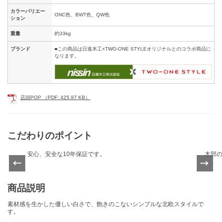
カラーバリエー
ONC色、BWT色、QW色
ション
重量
約33kg
ブランド
■この商品は日進木工×TWO-ONE STYLEオリジナルとのコラボ商品に
なります。
店頭POP （PDF: 425.97 KB）
こだわりのポイント
安心、安全な10年保証です。
木部の
Previ
Next
ous
商品説明
素材感を生かした優しい白さで、飽きのこないシンプルな北欧スタイルで
す。