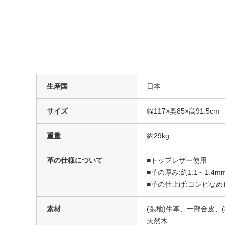
生産国
日本
サイズ
幅117×奥85×高91.5c
重量
約29kg
革の仕様について
■トップレザー使用
■革の厚み:約1.1～1.4m
■革の仕上げ:コンビなめ
素材
(張地)牛革、一部合皮、
天然木