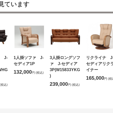
見ています
 J-
1人掛ソファ J-
3人掛ロングソフ
リクライナ J
セディア1P
ァ J-セディア
セディアリク
WHG
3P(W15833YKG
イナー
132,000
円
(税込)
)
165,000
円
(税
239,000
(税込)
円
(税込)