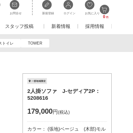
お問合せ
新規登録
ログイン
お気に入り
0
円
スタッフ投稿
新着情報
採用情報
ストイレ
TOWER
2人掛ソファ J-セディア2P：
5208616
179,000
円
(税込)
カラー： (張地)ベージュ (木部)モル