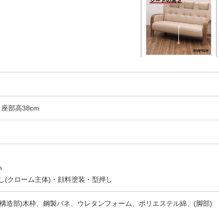
m 座部高38cm
m
し(クローム主体)・顔料塗装・型押し
(構造部)木枠、鋼製バネ、ウレタンフォーム、ポリエステル綿、(脚部)