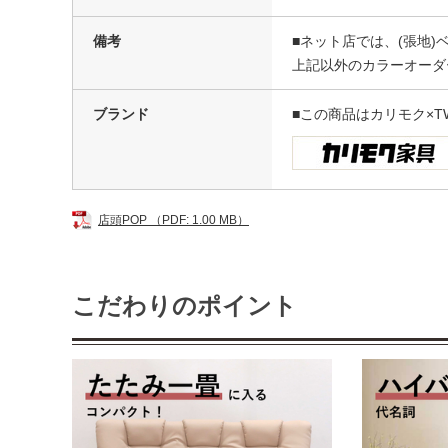
備考
■ネット店では、(張地)
上記以外のカラーオーダ
ブランド
■この商品はカリモク×T
店頭POP （PDF: 1.00 MB）
こだわりのポイント