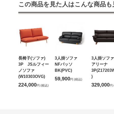
この商品を見た人はこんな商品も
長椅子(ソファ)
3人掛ソファ
3人掛ソファ
3P JSルフィー
NFパッソ
アリーナ
ノソファ
BK(PVC)
3P(Z17203
(W10303OVG)
)
59,900
円
(税込)
224,000
329,000
円
(税込)
円