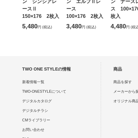
ン シンシアレ
ン エルフⅡレ
ン ナース
ースⅡ
ース
ス 100×17
150×176 2枚入
100×176 2枚入
枚入
5,480
3,480
4,480
円
(税込)
円
(税込)
円
(税込
TWO ONE STYLEの情報
商品
新着情報一覧
商品を探す
TWO-ONESTYLEについて
メーカーから
デジタルカタログ
オリジナル商
デジタルチラシ
CMライブラリー
お問い合わせ