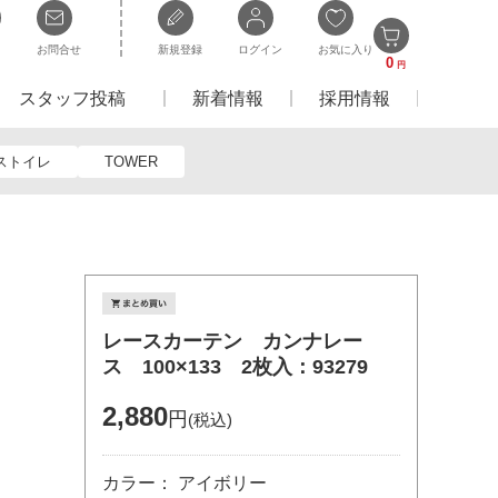
お問合せ
新規登録
ログイン
お気に入り
0
円
スタッフ投稿
新着情報
採用情報
ストイレ
TOWER
レースカーテン カンナレー
ス 100×133 2枚入：93279
2,880
円
(税込)
カラー： アイボリー