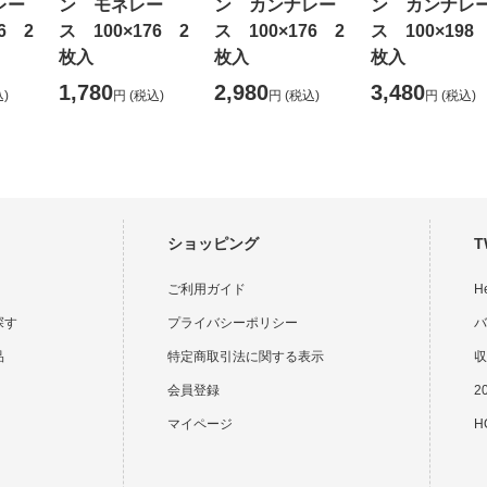
レー
ン モネレー
ン カンナレー
ン カンナレ
6 2
ス 100×176 2
ス 100×176 2
ス 100×198
枚入
枚入
枚入
1,780
2,980
3,480
)
円
(税込)
円
(税込)
円
(税込)
ショッピング
T
ご利用ガイド
H
探す
プライバシーポリシー
バ
品
特定商取引法に関する表示
収
会員登録
2
マイページ
HO