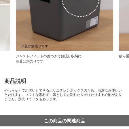
ジャストフィットの蓋つきで目隠し収納に!
積み重
※蓋は別売りです
商品説明
やわらかくて水洗いもできるポリエチレンボックスのため、清潔にお使いい
ただけます。ソフトな素材で、落としても割れたり欠けたりする心配があり
ません。別売りでフタもあります。
この商品の関連商品