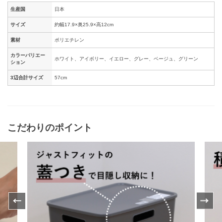
生産国
日本
サイズ
約幅17.9×奥25.9×高12cm
素材
ポリエチレン
カラーバリエー
ホワイト、アイボリー、イエロー、グレー、ベージュ、グリーン
ション
3辺合計サイズ
57cm
こだわりのポイント
Previ
Next
ous