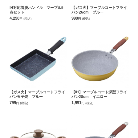
IH対応着脱ハンドル マーブル5
【ガス火】マーブルコートフライ
点セット
パン26cm ブルー
4,290
999
円
(税込)
円
(税込)
【ガス火】マーブルコートフライ
【IH】マーブルコート深型フライ
パン玉子焼 ブルー
パン28cm イエロー
799
1,991
円
(税込)
円
(税込)