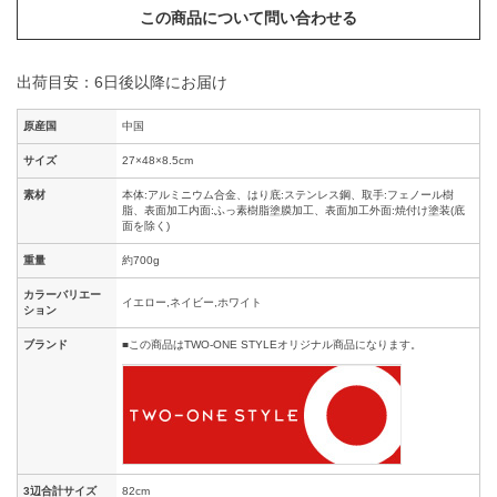
この商品について問い合わせる
出荷目安：6日後以降にお届け
原産国
中国
サイズ
27×48×8.5cm
素材
本体:アルミニウム合金、はり底:ステンレス鋼、取手:フェノール樹
脂、表面加工内面:ふっ素樹脂塗膜加工、表面加工外面:焼付け塗装(底
面を除く)
重量
約700g
カラーバリエー
イエロー,ネイビー,ホワイト
ション
ブランド
■この商品はTWO-ONE STYLEオリジナル商品になります。
3辺合計サイズ
82cm