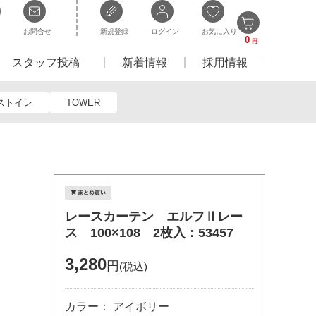
お問合せ
新規登録
ログイン
お気に入り
0
円
スタッフ投稿
新着情報
採用情報
ストイレ
TOWER
レースカーテン エルフⅡレー
ス 100×108 2枚入：53457
3,280
円
(税込)
カラー： アイボリー