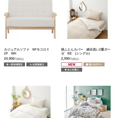
カジュアルソファ NFモコロⅡ
掛ふとんカバー 綿水洗い2重ガー
2P WH
ゼ BE (シングル)
24,900
2,990
円
(税込)
円
(税込)