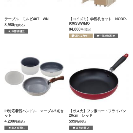
テーブル モルビ40T WN
【コイズミ】学習机セット NODR-
936SWWMO
8,980
円
(税込)
84,800
円
(税込)
IH対応着脱ハンドル マーブル5点セ
【ガス火】フッ素コートフライパン
ット
26cm レッド
4,290
599
円
(税込)
円
(税込)