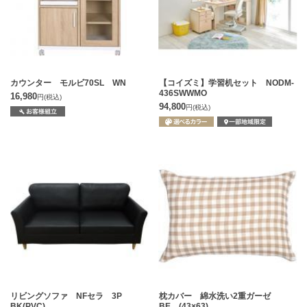
カウンター モルビ70SL WN
【コイズミ】学習机セット NODM-
436SWWMO
16,980
円
(税込)
94,800
円
(税込)
リビングソファ NFセラ 3P
枕カバー 綿水洗い2重ガーゼ
BK(PVC)
BE (43×63)