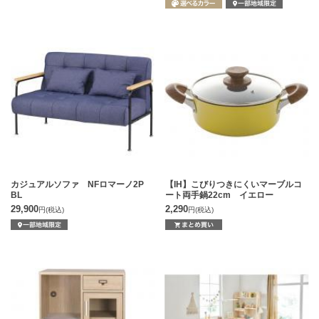
カジュアルソファ NFロマーノ2P
【IH】こびりつきにくいマーブルコ
BL
ート両手鍋22cm イエロー
29,900
2,290
円
(税込)
円
(税込)