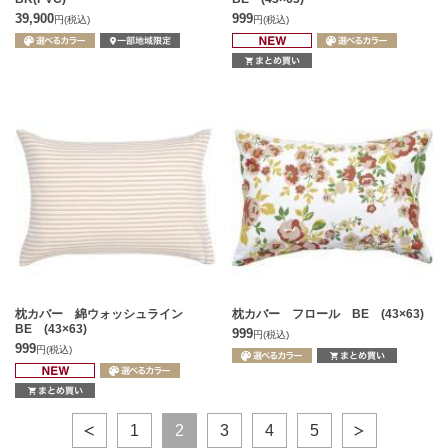
39,900
999
円
(税込)
円
(税込)
枕カバー 綿ウォッシュライン
枕カバー フロール BE (43×63)
BE (43×63)
999
円
(税込)
999
円
(税込)
1
2
3
4
5