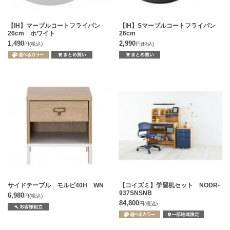
【IH】マーブルコートフライパン
【IH】Sマーブルコートフライパン
26cm ホワイト
26cm
1,490
2,990
円
(税込)
円
(税込)
サイドテーブル モルビ40H WN
【コイズミ】学習机セット NODR-
937SNSNB
6,980
円
(税込)
84,800
円
(税込)