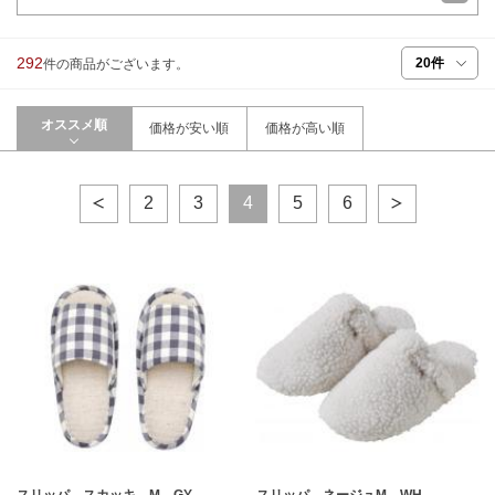
292
件の商品がございます。
オススメ順
価格が安い順
価格が高い順
2
3
4
5
6