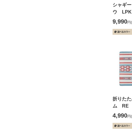
シャギー
ウ LPK 
9,990
円
折りたた
ム RE (
4,990
円