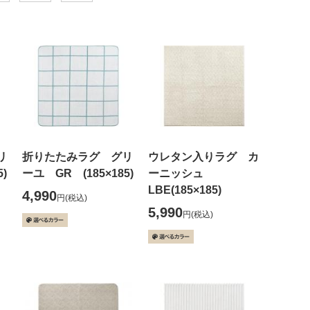
リ
折りたたみラグ グリ
ウレタン入りラグ カ
)
ーユ GR (185×185)
ーニッシュ
LBE(185×185)
4,990
円
(税込)
5,990
円
(税込)