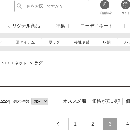
店舗検索
ガイド
オリジナル商品
特集
コーディネート
ン
夏アイテム
夏ラグ
接触冷感
収納
バ
E STYLEネット
ラグ
122
オススメ順
価格が安い順
表示件数
件
1
2
3
4