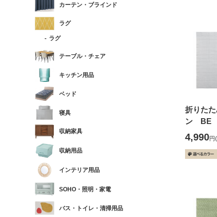
カーテン・ブラインド
ラグ
ラグ
テーブル・チェア
キッチン用品
ベッド
折りたた
寝具
ン BE (
収納家具
4,990
円
収納用品
インテリア用品
SOHO・照明・家電
バス・トイレ・清掃用品