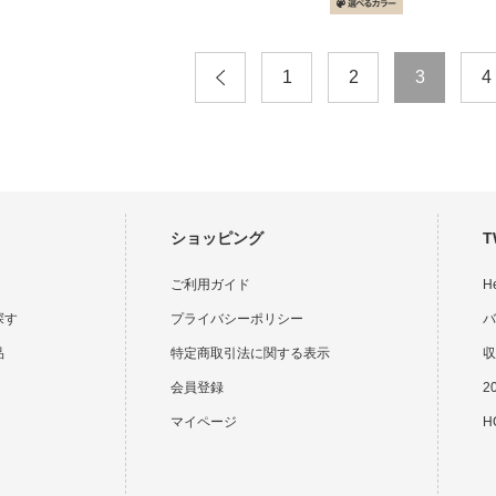
1
2
3
4
ショッピング
T
ご利用ガイド
H
探す
プライバシーポリシー
バ
品
特定商取引法に関する表示
収
会員登録
2
マイページ
HO