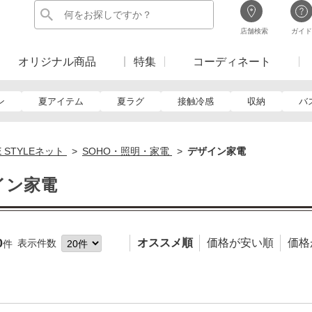
店舗検索
ガイド
オリジナル商品
特集
コーディネート
ン
夏アイテム
夏ラグ
接触冷感
収納
バ
E STYLEネット
SOHO・照明・家電
デザイン家電
イン家電
0
オススメ順
価格が安い順
価格
表示件数
件