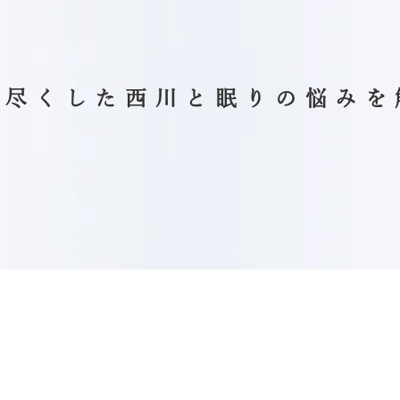
り尽くした西川と
眠りの悩みを