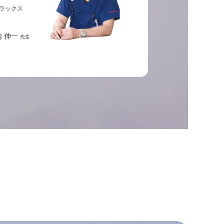
ラックス
内 伸一
先生