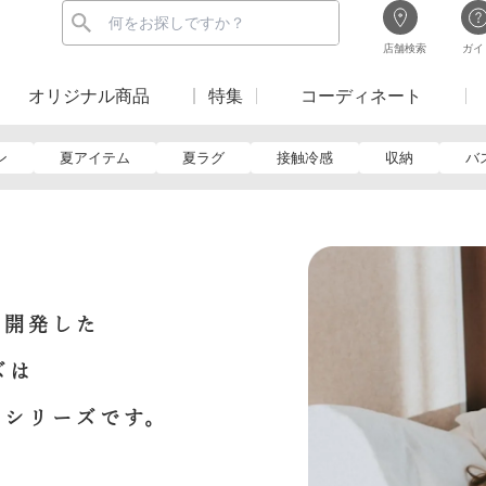
店舗検索
ガイ
オリジナル商品
特集
コーディネート
ン
夏アイテム
夏ラグ
接触冷感
収納
バ
と開発した
ーズは
具シリーズです。