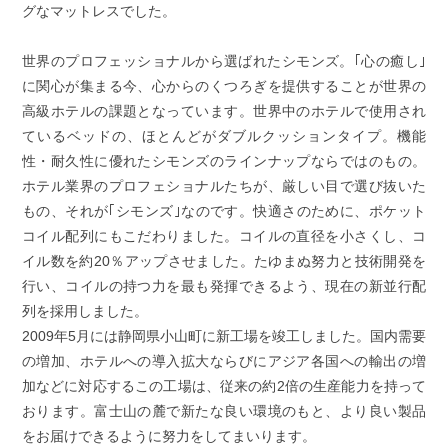
グなマットレスでした。
世界のプロフェッショナルから選ばれたシモンズ。｢心の癒し｣
に関心が集まる今、心からのくつろぎを提供することが世界の
高級ホテルの課題となっています。世界中のホテルで使用され
ているベッドの、ほとんどがダブルクッションタイプ。機能
性・耐久性に優れたシモンズのラインナップならではのもの。
ホテル業界のプロフェショナルたちが、厳しい目で選び抜いた
もの、それが｢シモンズ｣なのです。快適さのために、ポケット
コイル配列にもこだわりました。コイルの直径を小さくし、コ
イル数を約20％アップさせました。たゆまぬ努力と技術開発を
行い、コイルの持つ力を最も発揮できるよう、現在の新並行配
列を採用しました。
2009年5月には静岡県小山町に新工場を竣工しました。国内需要
の増加、ホテルへの導入拡大ならびにアジア各国への輸出の増
加などに対応するこの工場は、従来の約2倍の生産能力を持って
おります。富士山の麓で新たな良い環境のもと、より良い製品
をお届けできるように努力をしてまいります。