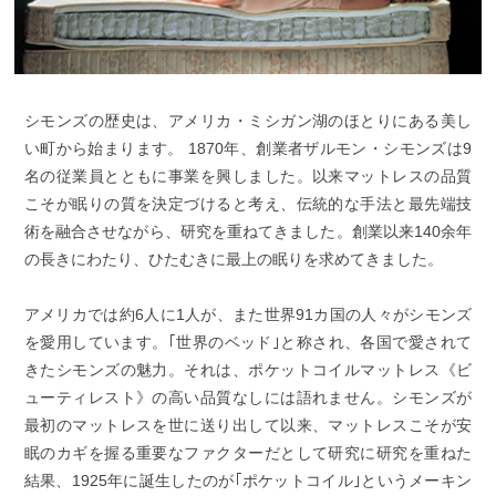
シモンズの歴史は、アメリカ・ミシガン湖のほとりにある美し
い町から始まります。 1870年、創業者ザルモン・シモンズは9
名の従業員とともに事業を興しました。以来マットレスの品質
こそが眠りの質を決定づけると考え、伝統的な手法と最先端技
術を融合させながら、研究を重ねてきました。創業以来140余年
の長きにわたり、ひたむきに最上の眠りを求めてきました。
アメリカでは約6人に1人が、また世界91カ国の人々がシモンズ
を愛用しています。｢世界のベッド｣と称され、各国で愛されて
きたシモンズの魅力。それは、ポケットコイルマットレス《ビ
ューティレスト》の高い品質なしには語れません。シモンズが
最初のマットレスを世に送り出して以来、マットレスこそが安
眠のカギを握る重要なファクターだとして研究に研究を重ねた
結果、1925年に誕生したのが｢ポケットコイル｣というメーキン