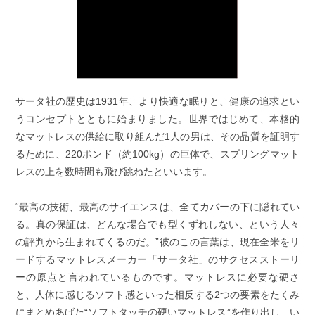
サータ社の歴史は1931年、より快適な眠りと、健康の追求とい
うコンセプトとともに始まりました。世界ではじめて、本格的
なマットレスの供給に取り組んだ1人の男は、その品質を証明す
るために、220ポンド（約100kg）の巨体で、スプリングマット
レスの上を数時間も飛び跳ねたといいます。
“最高の技術、最高のサイエンスは、全てカバーの下に隠れてい
る。真の保証は、どんな場合でも型くずれしない、という人々
の評判から生まれてくるのだ。”彼のこの言葉は、現在全米をリ
ードするマットレスメーカー「サータ社」のサクセスストーリ
ーの原点と言われているものです。マットレスに必要な硬さ
と、人体に感じるソフト感といった相反する2つの要素をたくみ
にまとめあげた“ソフトタッチの硬いマットレス”を作り出し、い