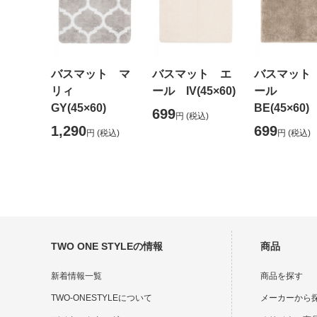
バスマット マ
バスマット エ
バスマット
リィ
ール IV(45×60)
ール
GY(45×60)
BE(45×60)
699
円
(税込)
1,290
699
円
(税込)
円
(税込)
TWO ONE STYLEの情報
商品
新着情報一覧
商品を探す
TWO-ONESTYLEについて
メーカーから