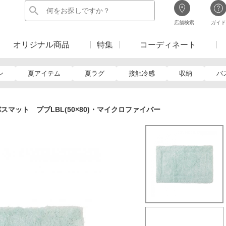
店舗検索
ガイド
オリジナル商品
特集
コーディネート
ン
夏アイテム
夏ラグ
接触冷感
収納
バ
スマット プブLBL(50×80)・マイクロファイバー