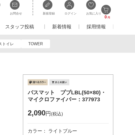
お問合せ
新規登録
ログイン
お気に入り
0
円
スタッフ投稿
新着情報
採用情報
ストイレ
TOWER
バスマット プブLBL(50×80)・
マイクロファイバー：377973
2,090
円
(税込)
カラー： ライトブルー