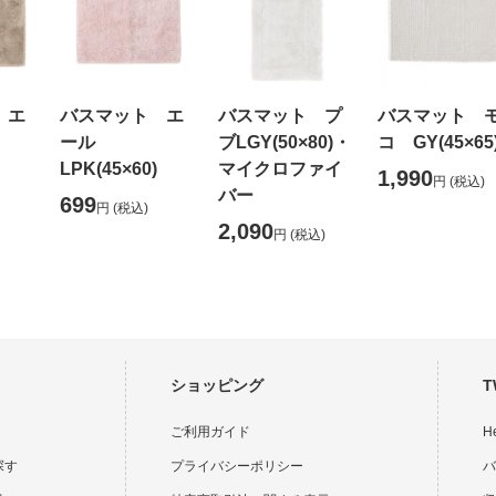
 エ
バスマット エ
バスマット プ
バスマット 
ール
ブLGY(50×80)・
コ GY(45×65
LPK(45×60)
マイクロファイ
1,990
円
(税込)
バー
699
円
(税込)
2,090
円
(税込)
ショッピング
T
ご利用ガイド
H
探す
プライバシーポリシー
バ