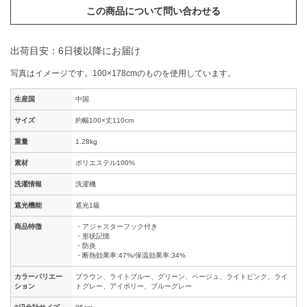
この商品について問い合わせる
出荷目安：6日後以降にお届け
写真はイメージです。100×178cmのものを使用しています。
生産国
中国
サイズ
約幅100×丈110cm
重量
1.28kg
素材
ポリエステル100%
洗濯情報
洗濯機
遮光機能
遮光1級
商品特徴
・アジャスターフック付き
・形状記憶
・防炎
・断熱効果率:47%/保温効果率:34%
カラーバリエー
ブラウン、ライトブルー、グリーン、ベージュ、ライトピンク、ライ
ション
トグレー、アイボリー、ブルーグレー