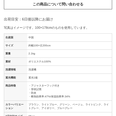
この商品について問い合わせる
出荷目安：6日後以降にお届け
写真はイメージです。100×178cmのものを使用しています。
生産国
中国
サイズ
約幅100×丈200cm
重量
2.1kg
素材
ポリエステル100%
洗濯情報
洗濯機
遮光機能
遮光1級
商品特徴
・アジャスターフック付き
・形状記憶
・防炎
・断熱効果率:47%/保温効果率:34%
カラーバリエー
ブラウン、ライトブルー、グリーン、ベージュ、ライトピンク、ライ
ション
トグレー、アイボリー、ブルーグレー