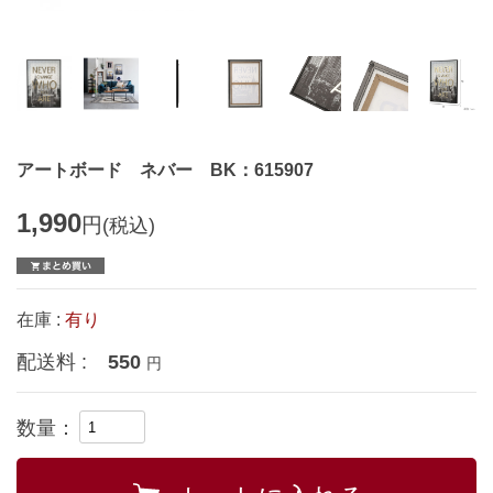
アートボード ネバー BK：615907
1,990
円
(税込)
在庫 :
有り
配送料 :
550
円
数量：