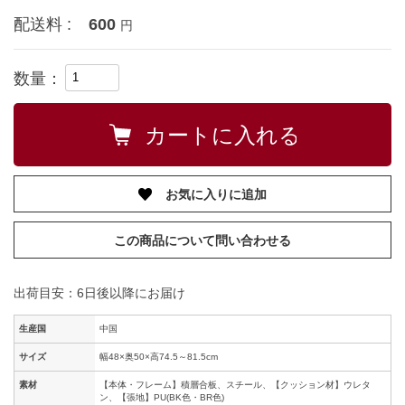
配送料 :
600
円
数量：
お気に入りに追加
この商品について問い合わせる
出荷目安：6日後以降にお届け
生産国
中国
サイズ
幅48×奥50×高74.5～81.5cm
素材
【本体・フレーム】積層合板、スチール、【クッション材】ウレタ
ン、【張地】PU(BK色・BR色)