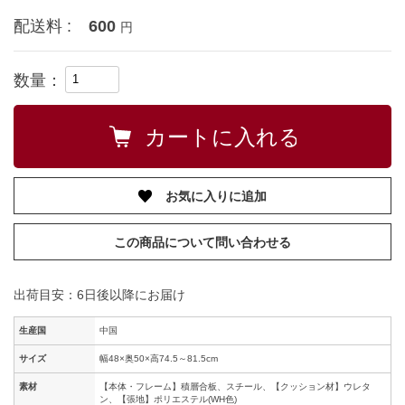
配送料 :
600
円
数量：
お気に入りに追加
この商品について問い合わせる
出荷目安：6日後以降にお届け
生産国
中国
サイズ
幅48×奥50×高74.5～81.5cm
素材
【本体・フレーム】積層合板、スチール、【クッション材】ウレタ
ン、【張地】ポリエステル(WH色)