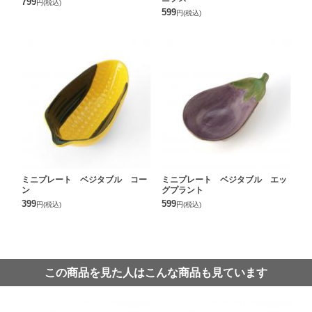
799
円
(税込)
599
円
(税込)
ミニプレート ベジタブル コー
ミニプレート ベジタブル エッ
ン
グプラント
399
599
円
(税込)
円
(税込)
この商品を見た人はこんな商品も見ています