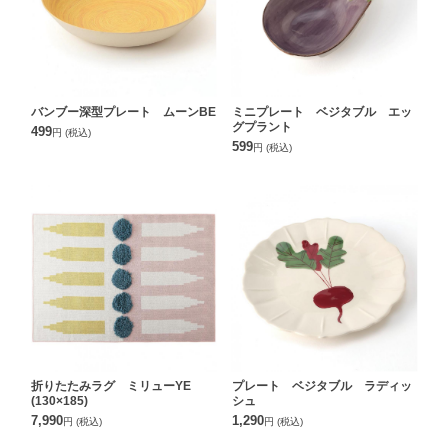
バンブー深型プレート ムーンBE
ミニプレート ベジタブル エッ
グプラント
499
円
(税込)
599
円
(税込)
折りたたみラグ ミリューYE
プレート ベジタブル ラディッ
(130×185)
シュ
7,990
1,290
円
(税込)
円
(税込)